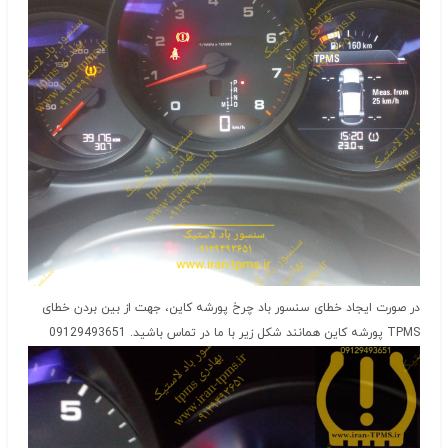
در صورت ایجاد خطای سنسور باد چرخ پورشه کاین، جهت از بین بردن خطای
TPMS پورشه کاین همانند شکل زیر با ما در تماس باشید. 09129493651