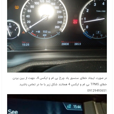
در صورت ایجاد خطای سنسور باد چرخ بی ام و ایکس 4، جهت از بین بردن
خطای TPMS بی ام و ایکس 4 همانند شکل زیر با ما در تماس باشید.
09129493651